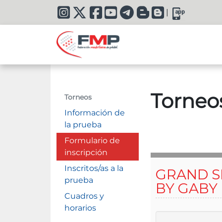
|
Torneo
Torneos
Información de
la prueba
Formulario de
inscripción
Inscritos/as a la
prueba
Cuadros y
horarios