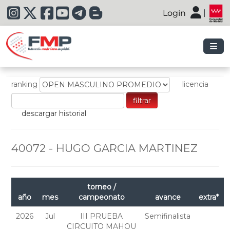
|
Login
|