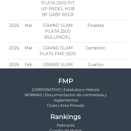
FMP
CORPORATIVO | Estatutos e Historia
NORMAS | Documentacion de normativas y
reglamentos
Clubs | Area Privada
Rankings
Palmarés
Cuadro de Honor