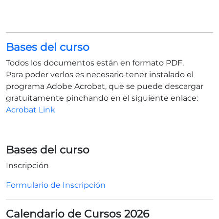
Bases del curso
Todos los documentos están en formato PDF.
Para poder verlos es necesario tener instalado el
programa Adobe Acrobat, que se puede descargar
gratuitamente pinchando en el siguiente enlace:
Acrobat Link
Bases del curso
Inscripción
Formulario de Inscripción
Calendario de Cursos 2026