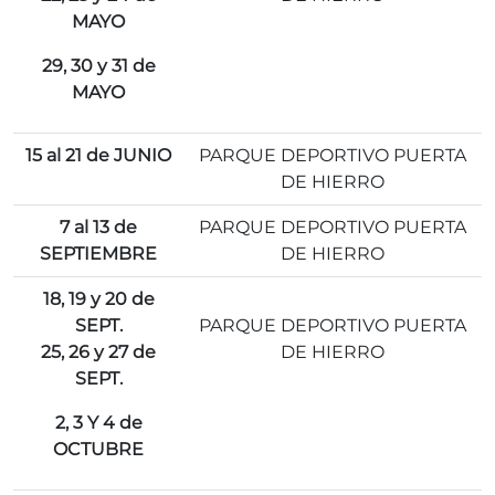
MAYO
29, 30 y 31 de
MAYO
15 al 21 de JUNIO
PARQUE DEPORTIVO PUERTA
DE HIERRO
7 al 13 de
PARQUE DEPORTIVO PUERTA
SEPTIEMBRE
DE HIERRO
18, 19 y 20 de
SEPT.
PARQUE DEPORTIVO PUERTA
25, 26 y 27 de
DE HIERRO
SEPT.
2, 3 Y 4 de
OCTUBRE