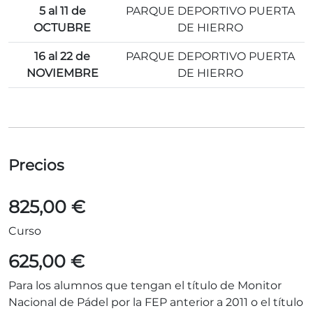
5 al 11 de
PARQUE DEPORTIVO PUERTA
OCTUBRE
DE HIERRO
16 al 22 de
PARQUE DEPORTIVO PUERTA
NOVIEMBRE
DE HIERRO
Precios
825,00 €
Curso
625,00 €
Para los alumnos que tengan el título de Monitor
Nacional de Pádel por la FEP anterior a 2011 o el título