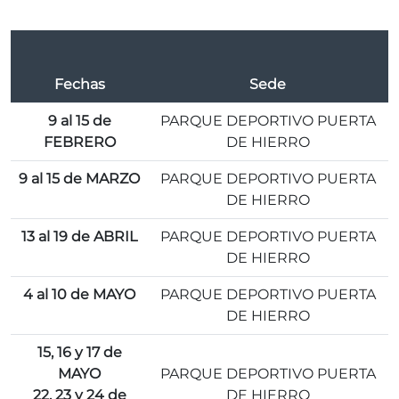
Fechas
Sede
9 al 15 de
PARQUE DEPORTIVO PUERTA
FEBRERO
DE HIERRO
9 al 15 de MARZO
PARQUE DEPORTIVO PUERTA
DE HIERRO
13 al 19 de ABRIL
PARQUE DEPORTIVO PUERTA
DE HIERRO
4 al 10 de MAYO
PARQUE DEPORTIVO PUERTA
DE HIERRO
15, 16 y 17 de
MAYO
PARQUE DEPORTIVO PUERTA
22, 23 y 24 de
DE HIERRO