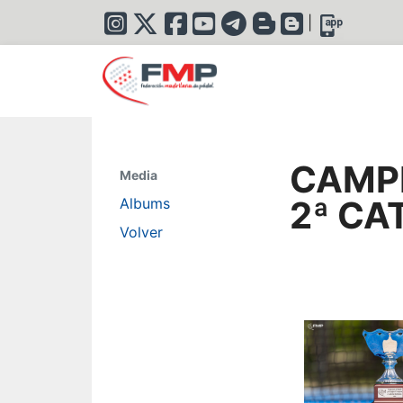
|
CAMPE
Media
2ª CA
Albums
Volver