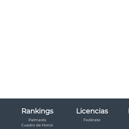
Rankings
Licencias
Palmarés
Fedérate
a
Cuadro de Honor