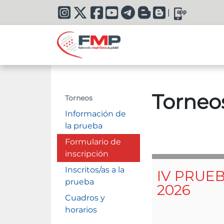
|
Torneo
Torneos
Información de
la prueba
Formulario de
inscripción
Inscritos/as a la
prueba
Cuadros y
horarios