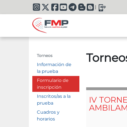
|
Torneo
Torneos
Información de
la prueba
Formulario de
inscripción
Inscritos/as a la
prueba
Cuadros y
horarios