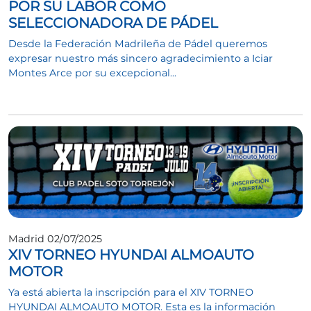
POR SU LABOR COMO
SELECCIONADORA DE PÁDEL
Desde la Federación Madrileña de Pádel queremos
expresar nuestro más sincero agradecimiento a Iciar
Montes Arce por su excepcional...
Madrid 02/07/2025
XIV TORNEO HYUNDAI ALMOAUTO
MOTOR
Ya está abierta la inscripción para el XIV TORNEO
HYUNDAI ALMOAUTO MOTOR. Esta es la información