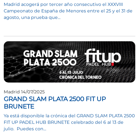
Madrid acogerá por tercer año consecutivo el XXXVIII
Campeonato de España de Menores entre el 25 y el 31 de
agosto, una prueba que...
Madrid 14/07/2025
GRAND SLAM PLATA 2500 FIT UP
BRUNETE
Ya está disponible la crónica del GRAND SLAM PLATA 2500
FIT UP PADEL HUB BRUNETE celebrado del 6 al 13 de
julio. Puedes con...