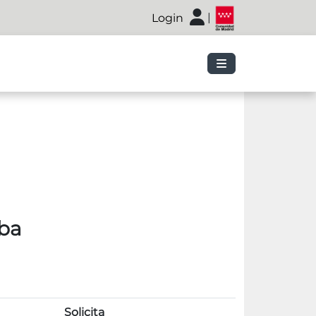
|
Login
eba
Solicita